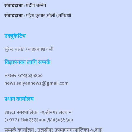
संवाददाता
: प्रदीप बस्नेत
संवाददाता
: महेश कुमार ओली (समिरश्री
एक्जुकेटिभ
सुरेन्द्र बस्नेत /चन्द्रप्रकाश वली
विज्ञापनका लागि सम्पर्क
+९७७ ९८४३०३५६००
news.salyannews@gmail.com
प्रधान कार्यालय
शारदा नगरपालिका ‐१,श्रीनगर सल्यान
(+977) ९७४२३२१०००,९८४३०३५६००
सम्पर्क कार्यालय : तुलसीपुर उपमहानगरपालिका-५,दाङ