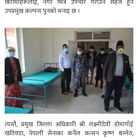
बिरामीहरूलाई, नगर भित्रै उपचार गराउन सहज हुने
उपप्रमुख कल्पना पुनको भनाइ छ ।
त्यस्तै, प्रमुख जिल्ला अधिकारी श्री लक्ष्मीदेवी होमागाँई
खतिवडा, नेपाली सेनाका कर्नेल कन्चन कृष्ण बस्नेत,