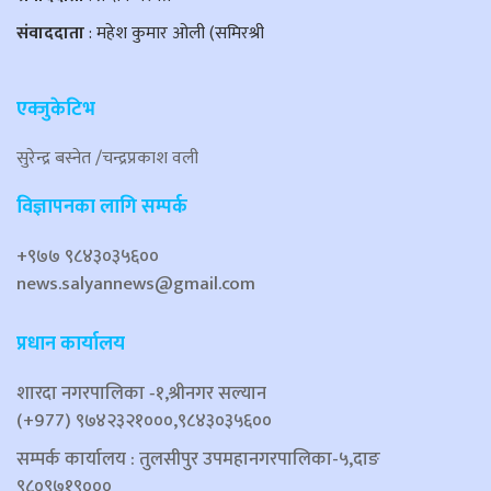
संवाददाता
: महेश कुमार ओली (समिरश्री
एक्जुकेटिभ
सुरेन्द्र बस्नेत /चन्द्रप्रकाश वली
विज्ञापनका लागि सम्पर्क
+९७७ ९८४३०३५६००
news.salyannews@gmail.com
प्रधान कार्यालय
शारदा नगरपालिका ‐१,श्रीनगर सल्यान
(+977) ९७४२३२१०००,९८४३०३५६००
सम्पर्क कार्यालय : तुलसीपुर उपमहानगरपालिका-५,दाङ
९८०९७१९०००