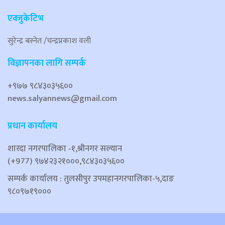
एक्जुकेटिभ
सुरेन्द्र बस्नेत /चन्द्रप्रकाश वली
विज्ञापनका लागि सम्पर्क
+९७७ ९८४३०३५६००
news.salyannews@gmail.com
प्रधान कार्यालय
शारदा नगरपालिका ‐१,श्रीनगर सल्यान
(+977) ९७४२३२१०००,९८४३०३५६००
सम्पर्क कार्यालय : तुलसीपुर उपमहानगरपालिका-५,दाङ
९८०९७१९०००