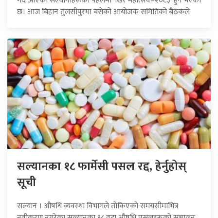
गर्दै आएका सल्यानीहरूको पहलमा ‘खिर महोत्सव–२०८३’ हुने भएको
छ। आज बिहान तुलसीपुरमा बसेको आयोजक समितिको बैठकले
सल्यानका १८ फार्मेसी पसल रद्द, हेर्नुहोस्
सूची
सल्यान । औषधि व्यवस्था विभागले तोकिएको समयसीमाभित्र
नवीकरण नगरेका सल्यानका १८ वटा औषधि पसलहरूको सञ्चालन