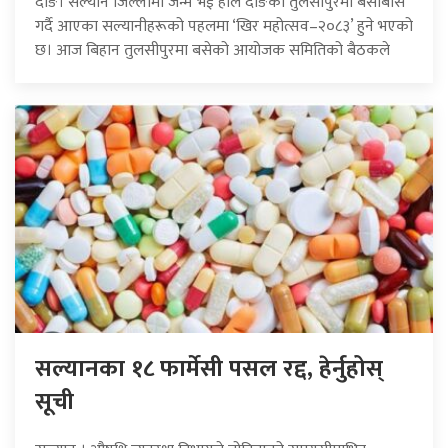
दाङ। सल्यान जिल्लामा जन्म भई हाल दाङको तुलसीपुरमा बसोबास
गर्दै आएका सल्यानीहरूको पहलमा ‘खिर महोत्सव–२०८३’ हुने भएको
छ। आज बिहान तुलसीपुरमा बसेको आयोजक समितिको बैठकले
सल्यानका १८ फार्मेसी पसल रद्द, हेर्नुहोस्
सूची