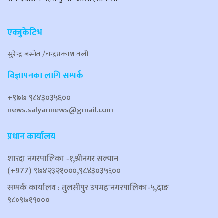
एक्जुकेटिभ
सुरेन्द्र बस्नेत /चन्द्रप्रकाश वली
विज्ञापनका लागि सम्पर्क
+९७७ ९८४३०३५६००
news.salyannews@gmail.com
प्रधान कार्यालय
शारदा नगरपालिका ‐१,श्रीनगर सल्यान
(+977) ९७४२३२१०००,९८४३०३५६००
सम्पर्क कार्यालय : तुलसीपुर उपमहानगरपालिका-५,दाङ
९८०९७१९०००