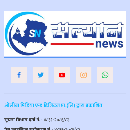
ओलीबा मिडिया एन्ड डिजिटल प्रा.(लि) द्वारा प्रकाशित
सूचना विभाग दर्ता नं.
: ४८३१-२०८१/८२
प्रेस काउन्सिल सूचीकरण नं.
: ४८३१-२०८१/८२