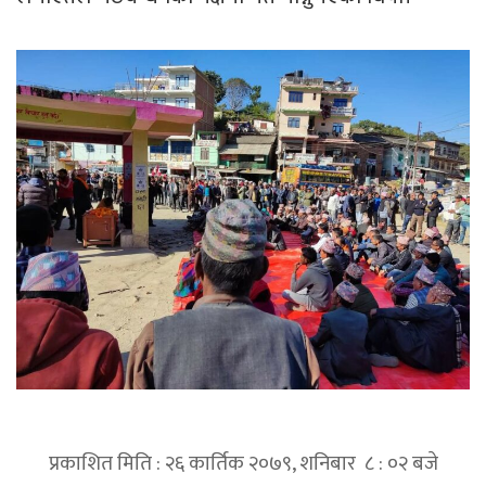
प्रकाशित मिति : २६ कार्तिक २०७९, शनिबार ८ : ०२ बजे