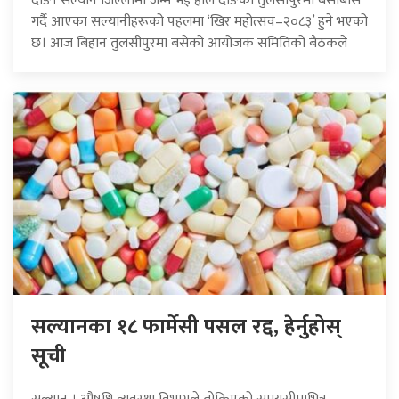
दाङ। सल्यान जिल्लामा जन्म भई हाल दाङको तुलसीपुरमा बसोबास
गर्दै आएका सल्यानीहरूको पहलमा ‘खिर महोत्सव–२०८३’ हुने भएको
छ। आज बिहान तुलसीपुरमा बसेको आयोजक समितिको बैठकले
सल्यानका १८ फार्मेसी पसल रद्द, हेर्नुहोस्
सूची