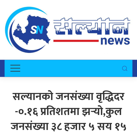
सल्यानको जनसंख्या वृद्धिदर
-०.१६ प्रतिशतमा झर्‍यो,कुल
जनसंख्या ३८ हजार ५ सय १५