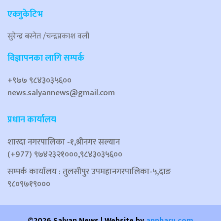
एक्जुकेटिभ
सुरेन्द्र बस्नेत /चन्द्रप्रकाश वली
विज्ञापनका लागि सम्पर्क
+९७७ ९८४३०३५६००
news.salyannews@gmail.com
प्रधान कार्यालय
शारदा नगरपालिका ‐१,श्रीनगर सल्यान
(+977) ९७४२३२१०००,९८४३०३५६००
सम्पर्क कार्यालय : तुलसीपुर उपमहानगरपालिका-५,दाङ
९८०९७१९०००
©2026 Salyan News | Website by
appharu.com