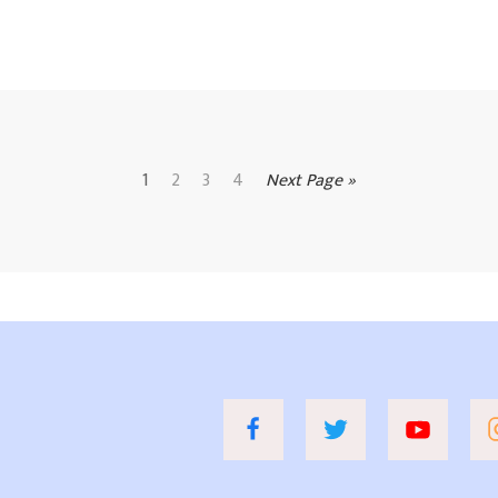
1
2
3
4
Next Page »