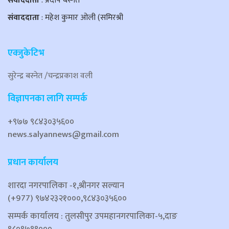
संवाददाता
: प्रदीप बस्नेत
संवाददाता
: महेश कुमार ओली (समिरश्री
एक्जुकेटिभ
सुरेन्द्र बस्नेत /चन्द्रप्रकाश वली
विज्ञापनका लागि सम्पर्क
+९७७ ९८४३०३५६००
news.salyannews@gmail.com
प्रधान कार्यालय
शारदा नगरपालिका ‐१,श्रीनगर सल्यान
(+977) ९७४२३२१०००,९८४३०३५६००
सम्पर्क कार्यालय : तुलसीपुर उपमहानगरपालिका-५,दाङ
९८०९७१९०००