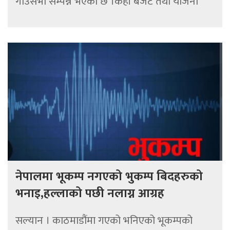
गाउँसभा सम्पन्न भएको छ ।केही बजेट तथा योजना
नेपालमा भूकम्प नगएको भुकम्प बिदहरुको
भनाइ,हल्लाको पछी नलाग्न आग्रह
सल्यान । काठमाडौंमा गएको भनिएको भूकम्पको