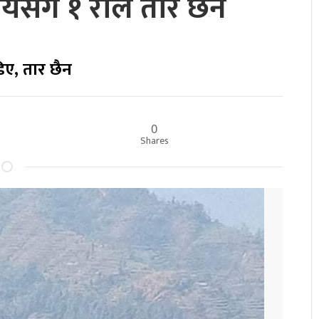
लयसँग १ रोल तार छैन
िए, तार छैन
0
Shares