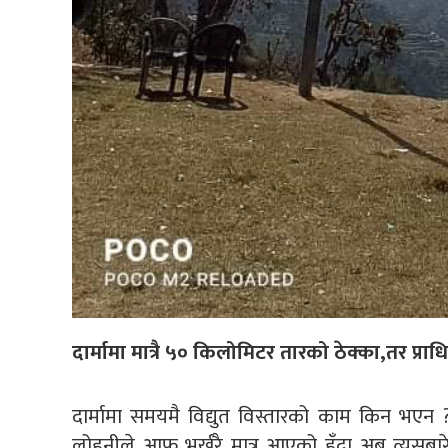
दार्मामा मात्रै ५० किलोमिटर तारको ठेक्का,तर प्
दार्मामा समयमै विद्युत विस्तारको काम किन भएन 
लोहनीले आफु भर्खरै मात्र आएको हुँदा अब त्यसब