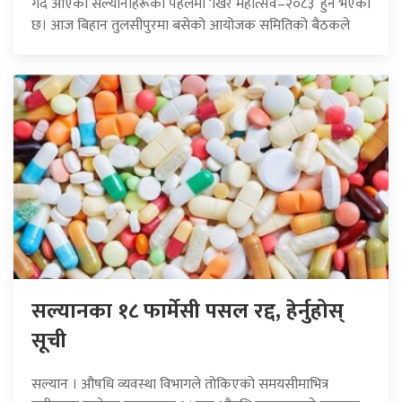
गर्दै आएका सल्यानीहरूको पहलमा ‘खिर महोत्सव–२०८३’ हुने भएको
छ। आज बिहान तुलसीपुरमा बसेको आयोजक समितिको बैठकले
सल्यानका १८ फार्मेसी पसल रद्द, हेर्नुहोस्
सूची
सल्यान । औषधि व्यवस्था विभागले तोकिएको समयसीमाभित्र