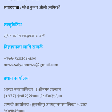
संवाददाता
: महेश कुमार ओली (समिरश्री
एक्जुकेटिभ
सुरेन्द्र बस्नेत /चन्द्रप्रकाश वली
विज्ञापनका लागि सम्पर्क
+९७७ ९८४३०३५६००
news.salyannews@gmail.com
प्रधान कार्यालय
शारदा नगरपालिका ‐१,श्रीनगर सल्यान
(+977) ९७४२३२१०००,९८४३०३५६००
सम्पर्क कार्यालय : तुलसीपुर उपमहानगरपालिका-५,दाङ
९८०९७१९०००