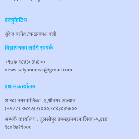
एक्जुकेटिभ
सुरेन्द्र बस्नेत /चन्द्रप्रकाश वली
विज्ञापनका लागि सम्पर्क
+९७७ ९८४३०३५६००
news.salyannews@gmail.com
प्रधान कार्यालय
शारदा नगरपालिका ‐१,श्रीनगर सल्यान
(+977) ९७४२३२१०००,९८४३०३५६००
सम्पर्क कार्यालय : तुलसीपुर उपमहानगरपालिका-५,दाङ
९८०९७१९०००