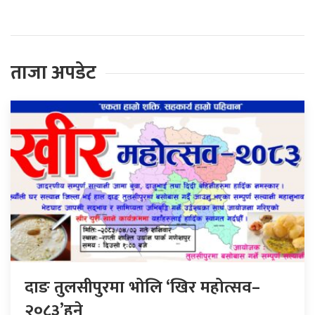
ताजा अपडेट
दाङ तुलसीपुरमा भोलि ‘खिर महोत्सव–
२०८३’हुने