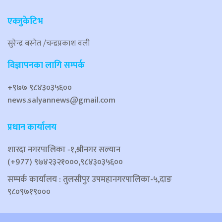
एक्जुकेटिभ
सुरेन्द्र बस्नेत /चन्द्रप्रकाश वली
विज्ञापनका लागि सम्पर्क
+९७७ ९८४३०३५६००
news.salyannews@gmail.com
प्रधान कार्यालय
शारदा नगरपालिका ‐१,श्रीनगर सल्यान
(+977) ९७४२३२१०००,९८४३०३५६००
सम्पर्क कार्यालय : तुलसीपुर उपमहानगरपालिका-५,दाङ
९८०९७१९०००