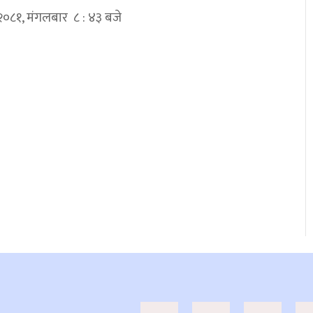
 २०८१, मंगलबार ८ : ४३ बजे