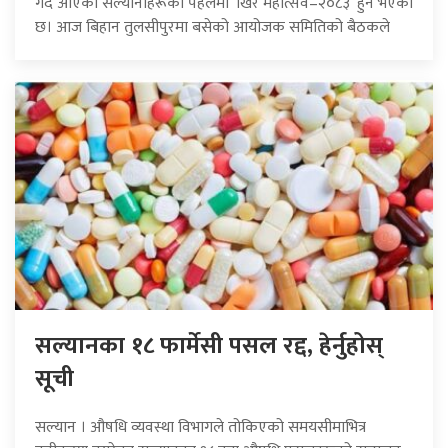
गर्दै आएका सल्यानीहरूको पहलमा ‘खिर महोत्सव–२०८३’ हुने भएको
छ। आज बिहान तुलसीपुरमा बसेको आयोजक समितिको बैठकले
सल्यानका १८ फार्मेसी पसल रद्द, हेर्नुहोस्
सूची
सल्यान । औषधि व्यवस्था विभागले तोकिएको समयसीमाभित्र